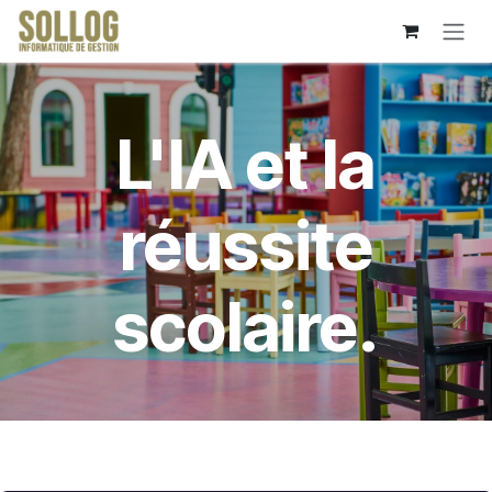
Skip to Content
L'IA et la
réussite
scolaire.